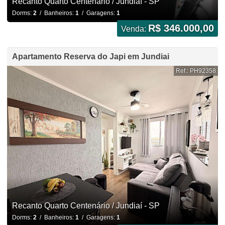
Recanto Quarto Centenário / Jundiaí - SP
Dorms:
2
/ Banheiros:
1
/ Garagens:
1
R$ 346.000,00
Venda:
Apartamento Reserva do Japi em Jundiai
Ref.: PH92358
Recanto Quarto Centenário / Jundiaí - SP
Dorms:
2
/ Banheiros:
1
/ Garagens:
1