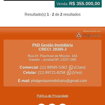
R$ 355.000,00
Venda:
Resultado(s)
1
-
2
de
2
resultados
PhD Gestão Imobiliária
CRECI: 28305-J
Rua Dr. Paschoal de Múzzio, 164
Vianelo
-
Jundiaí
/
SP
,
13207-080
Comercial:
(11) 99585-5362
(Claro)
Celular:
(11) 99721-8258
(Vivo)
E-mail:
phdgestaoimobiliaria@gmail.com
Política de Privacidade