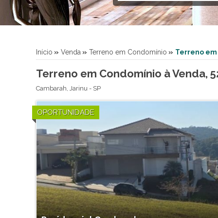
Empreendimento - Apartame
Galpão (2)
Imóvel Comercial (2)
Industrial (2)
Início
»
Venda
»
Terreno em Condomínio
»
Terreno em
Lote (5)
Sala Comercial (5)
Terreno em Condomínio à Venda, 5
Salão (1)
Cambarah
,
Jarinu
-
SP
Sítio (5)
Sobrado (1)
OPORTUNIDADE
Terreno (49)
Terreno em Condomínio (10