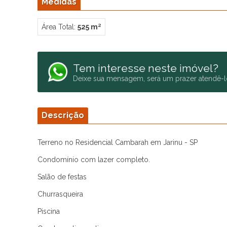
Medidas
Área Total:
525 m²
Tem interesse neste imóvel?
Deixe sua mensagem, será um prazer atendê-l
Descrição
Terreno no Residencial Cambarah em Jarinu - SP
Condomínio com lazer completo.
Salão de festas
Churrasqueira
Piscina