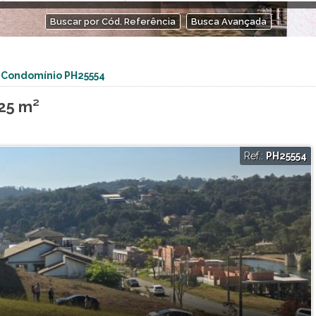
ntos (1)
Arts Itatiba (1)
Buscar por Cód. Referência
Busca Avançada
Atmosphera Natural Living (2)
Authoria (1)
Avelã Vila Residencial (1)
 Condomínio PH25554
Bosque das Sapucaias (1)
Bosque do Horto (6)
25 m²
Bosque dos Jatobás (1)
Botaniq Condominium Club (1)
Bothanica Jarinu (8)
Ref.:
PH25554
Brisas da Mata (3)
4)
Brisas Jundiaí (4)
Buona Vitta (1)
Cafezal 6 (1)
Cafezal Iv (1)
Campos de Santo Antonio II (1)
Campos Eliseos Residence (3)
Canto da Natureza (1)
Centro Comercial Vitória 2 (1)