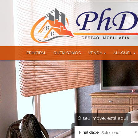
PRINCIPAL
QUEM SOMOS
VENDA
ALUGUEL
Apartamento (123)
Apartamento (
Apartamento Alto Padrão (6
Casa (1)
Apartamento Duplex (2)
Casa Comercial
Apartamento Garden (1)
Casa em Condo
Área (14)
Galpão (1)
Casa (103)
Sítio (1)
Casa Alto Padrão (27)
Casa Comercial (3)
O seu imóvel está aqui!
Casa em Condomínio (100)
Finalidade:
Chácara (22)