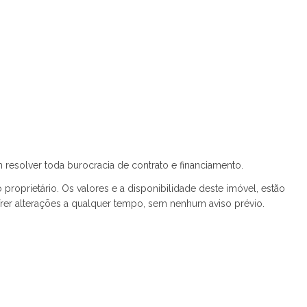
Helvétia Park (1)
Helvétia Park III (1)
Horizonte Azul (2)
Horizontes Serra do Japi (2)
Hub Cambuí (1)
Ibi Aram II (3)
Ilhas Gregas (1)
Ipês da Malota (1)
Iris (1)
Jardim Atenas (1)
 resolver toda burocracia de contrato e financiamento.
Jardim Conquista (1)
proprietário. Os valores e a disponibilidade deste imóvel, estão
Jardim Figueira (1)
rer alterações a qualquer tempo, sem nenhum aviso prévio.
Jardim Indaiatuba Golf (1)
Jardim Park Real (2)
Jardim Theodora (1)
Jardim Toscana (1)
Jardins Di Roma (1)
Kaza Colonia (1)