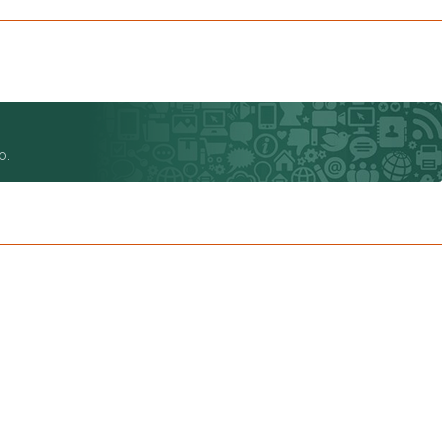
Di Florenza Residencial Terra da Uva (1)
Dona Adélia (1)
Ecologie Residencial Itatiba (1)
Edifício Itápolis - Solemar (1)
Edificio Palazzo Varzea (1)
Edifício Villa Lobos (1)
o.
Edifíco D'italia (1)
Epic JundiaÍ (1)
Espaço Conceição (1)
Fazenda Campo Verde (1)
Fazenda Serrazul I (2)
Fazenda Serrazul II (5)
Flex Jundiaí I (2)
Gran Ville Santo Angelo (1)
Gran VIlle São Venâncio (8)
Grand Garden Residence (1)
Hanbury Park (1)
Haras Pindorama (1)