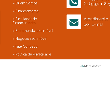
» Quem Somos
(11) 99721-82
Reserva da Mata (4)
» Financiamento
Reserva da Serra (1)
Reserva de São Carlos (1)
Atendimento
» Simulador de
Financiamento
Reserva do Japi (2)
por E-mail
Reserva dos Jatobás Louveira (1)
» Encomende seu imóvel
Reserva dos Lagos Jundiaí (1)
» Negocie seu Imóvel
Reserva dos Vinhedos - Louveira (1)
» Fale Conosco
Reserva Ermida Jundiaí (3)
» Política de Privacidade
Reserva Itanhangá (1)
Reserva Jatobás (2)
Mapa do Site
Reserva Luiza Tomaselli (1)
Reserva Mrajoara (1)
Reserva Santa Mônica (5)
Reserva São Carlos (1)
Reserva Village Prado (1)
Reservatto (1)
Residencial Anchieta (1)
Residencial Campos Elísios (3)