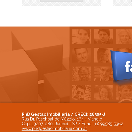
PhD Gestão Imobiliária / CRECI: 28305-J
Rua Dr. Paschoal de Múzzio, 164 - Vianelo
Cep:
13207-080
,
Jundiaí
-
SP
/ Fone:
(11) 99585-5362
www.phdgestaoimobiliaria.com.br