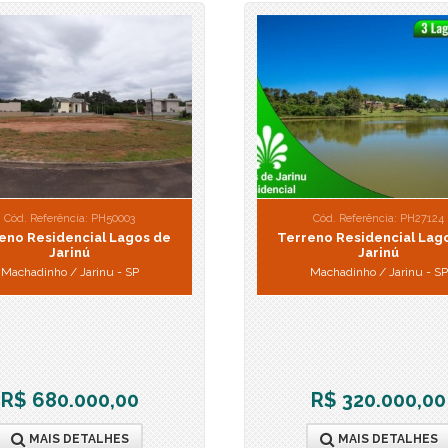
Laguna Indaiatuba (1)
Le Parc Residence (2)
Liberal Century (1)
Life Residencial Engordadouro (3)
Lindenberg Jundiaí (2)
London Park (1)
Loteamento Santa Esmeralda (1)
Maison Classic (1)
Maison D'or (1)
Cód. Referência: PH50003
Cód. Referência: PH27124
eno Residencial Lagos de
Terreno Residencial Lag
Manai Residence (1)
Jarinú
Jarinú
Manawa Residencial (1)
Machadinho / Jarinu - SP
Machadinho / Jarinu - SP
Mirante dos Ipes (1)
Morada dos Deuses (1)
Myriad (1)
New Garden (1)
Parque dos Manacás (1)
R$ 680.000,00
R$ 320.000,00
Parque Nova Cidade (1)
MAIS DETALHES
MAIS DETALHES
Petit Village (1)