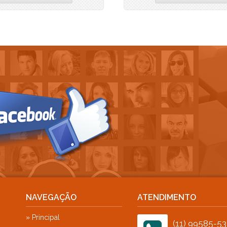
Portal da Colina (3)
Portal do Paraíso I (2)
Portal do Paraíso II (2)
Portal dos Imigrantes (1)
Portal dos Lagos (1)
Practice Club House (1)
Quartier Les Residence (1)
Quinta das Laranjeiras (1)
Quinta das Paineiras (1)
Quinta do Lago (1)
Quinta do Pinhal (1)
Quintas da Terracota (1)
Quintas do Lago (1)
Real Park (1)
Real Ville (1)
NAVEGAÇÃO
ATENDIMENTO
Reserva Alpha Galleria (1)
Reserva Castanheiras (2)
» Principal
(11) 99585-5
Reserva Colonial (2)