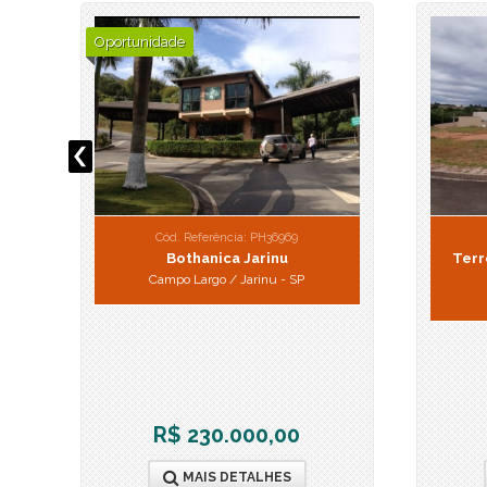
Oportunidade
Cód. Referência: PH36969
Bothanica Jarinu
Terr
Campo Largo / Jarinu - SP
R$ 230.000,00
MAIS DETALHES