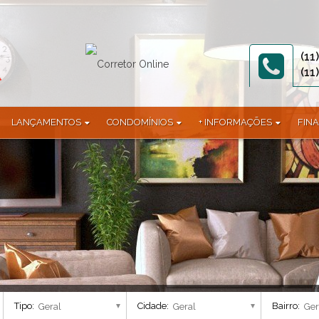
(11
(11
LANÇAMENTOS
CONDOMÍNIOS
+ INFORMAÇÕES
FIN
1)
Terreno (2)
Abitare Eco Clube (1)
Documentos
)
Terreno em Condomínio (3)
Allegro (1)
 (1)
Alphaville Jundiaí (9)
mínio (1)
Alta Vista Acqua (1)
Alto Di Felicitá (2)
Altos da Avenida (2)
Altos da Samuel Martins (1)
America Central (1)
Applausi Villaggio (1)
Tipo:
Cidade:
Bairro:
Araguaia (1)