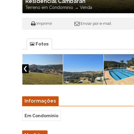
Residencial Cambarah
Terreno em Condomínio
→
Venda
Imprimir
Enviar por e-mail
Fotos
Informações
Em Condomínio