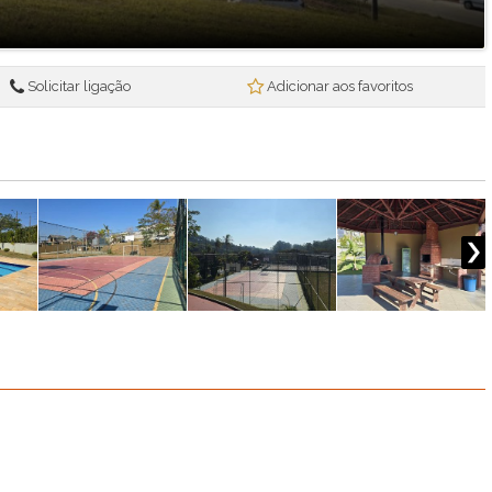
Centro Empresarial Sorocaba (1)
Chácara Malota (2)
Champs Prives (1)
Solicitar ligação
Adicionar aos favoritos
Champs PrivÉs - Campo Limpo Paulista (1)
Colina dos Cristais (1)
Colinas de Inhandjara (1)
Condomínio Evidências (1)
Condominio Gran Reserve (1)
Condominio Jardim Santa Rosa (1)
Condomínio Jardim Vila Paradiso (1)
Condominio Mantova (1)
Condomínio Morada do Horto (1)
Condominio Naturale (2)
Condomínio Odeon (1)
Condomínio Portal Japy Golf Clube (1)
Condomínio Villagio Azzure (1)
Condomínio Villagio Paradiso (1)
Condomínio Villagio Siena (1)