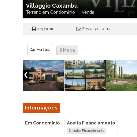
Villaggio Caxambu
Terreno em Condomínio
→
Venda
Imprimir
Enviar por e-mail
Fotos
Mapa
Informações
Em Condomínio
Aceita Financiamento
Simular Financimento