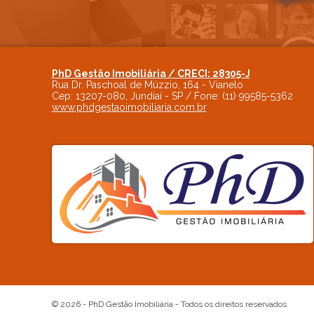
PhD Gestão Imobiliária / CRECI: 28305-J
Rua Dr. Paschoal de Múzzio, 164 - Vianelo
Cep:
13207-080
,
Jundiaí
-
SP
/ Fone:
(11) 99585-5362
www.phdgestaoimobiliaria.com.br
© 2026 -
PhD Gestão Imobiliária
- Todos os direitos reservados