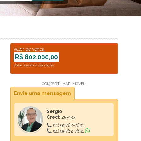
Valor de venda:
R$ 802.000,00
Valor sujeito a alteração
COMPARTILHAR IMÓVEL:
Envie uma mensagem
Sergio
Creci:
257433
(11) 99762-7691
(11) 99762-7691