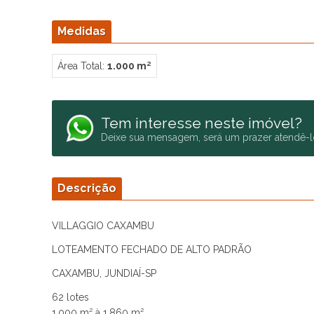
Medidas
Área Total:
1.000 m²
Tem interesse neste imóvel?
Deixe sua mensagem, será um prazer atendê-l
Descrição
VILLAGGIO CAXAMBU
LOTEAMENTO FECHADO DE ALTO PADRÃO
CAXAMBU, JUNDIAÍ-SP
62 lotes
1.000 m² à 1.860 m²