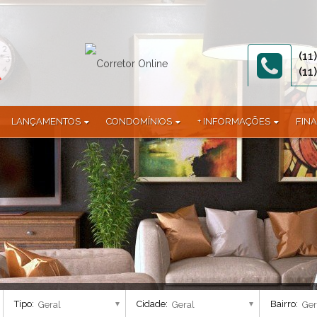
(11
(11
LANÇAMENTOS
CONDOMÍNIOS
+ INFORMAÇÕES
FIN
1)
Terreno (2)
Abitare Eco Clube (1)
Documentos
)
Terreno em Condomínio (3)
Allegro (1)
 (1)
Alphaville Jundiaí (9)
mínio (1)
Alta Vista Acqua (1)
Alto Di Felicitá (2)
Altos da Avenida (2)
Altos da Samuel Martins (1)
America Central (1)
Applausi Villaggio (1)
Tipo:
Cidade:
Bairro:
Araguaia (1)