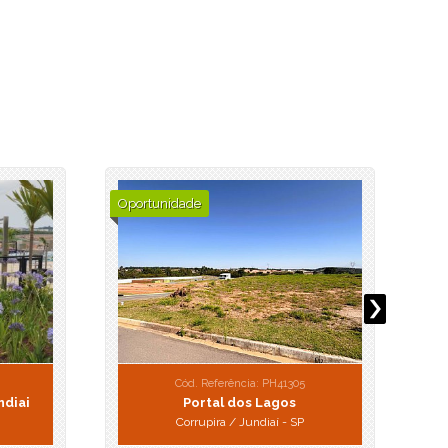
Oportunidade
Cód. Referência: PH41305
ndiai
Portal dos Lagos
Corrupira / Jundiaí - SP