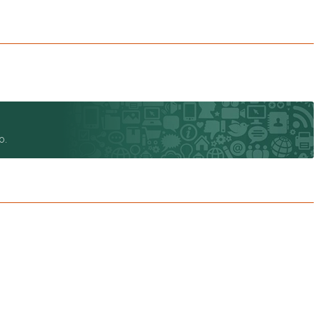
Di Florenza Residencial Terra da Uva (1)
Dona Adélia (1)
Ecologie Residencial Itatiba (1)
Edifício Itápolis - Solemar (1)
Edificio Palazzo Varzea (1)
Edifício Villa Lobos (1)
Edifíco D'italia (1)
Epic JundiaÍ (1)
o.
Espaço Conceição (1)
Fazenda Campo Verde (1)
Fazenda Serrazul I (2)
Fazenda Serrazul II (5)
Flex Jundiaí I (2)
Gran Ville Santo Angelo (1)
Gran VIlle São Venâncio (8)
Grand Garden Residence (1)
Hanbury Park (1)
Haras Pindorama (1)