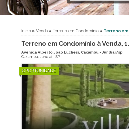
Empreendimento - Apartame
Galpão (2)
Imóvel Comercial (2)
Industrial (2)
Início
»
Venda
»
Terreno em Condomínio
»
Terreno em
Lote (5)
Sala Comercial (5)
Terreno em Condomínio à Venda, 1
Salão (1)
Avenida Alberto João Luchesi, Caxambu - Jundiaí/sp
Sítio (5)
Caxambu
,
Jundiaí
-
SP
Sobrado (1)
Terreno (49)
OPORTUNIDADE
Terreno em Condomínio (10