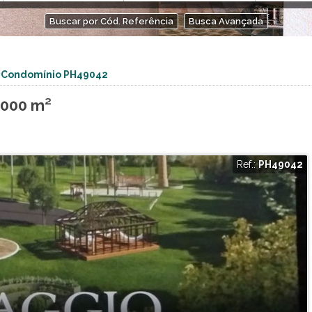
ntos (1)
Arts Itatiba (1)
Buscar por Cód. Referência
Busca Avançada
Atmosphera Natural Living (2)
Authoria (1)
Avelã Vila Residencial (1)
 Condomínio PH49042
Bosque das Sapucaias (1)
Bosque do Horto (6)
.000 m²
Bosque dos Jatobás (1)
Botaniq Condominium Club (1)
Bothanica Jarinu (8)
Brisas da Mata (3)
Ref.:
PH49042
4)
Brisas Jundiaí (4)
Buona Vitta (1)
Cafezal 6 (1)
Cafezal Iv (1)
Campos de Santo Antonio II (1)
Campos Eliseos Residence (3)
Canto da Natureza (1)
Centro Comercial Vitória 2 (1)