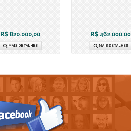
Portal da Colina (3)
Portal do Paraíso I (2)
Portal do Paraíso II (2)
Portal dos Imigrantes (1)
R$ 820.000,00
R$ 462.000,00
Portal dos Lagos (1)
Practice Club House (1)
MAIS DETALHES
MAIS DETALHES
Quartier Les Residence (1)
Quinta das Laranjeiras (1)
Quinta das Paineiras (1)
Quinta do Lago (1)
Quinta do Pinhal (1)
Quintas da Terracota (1)
Quintas do Lago (1)
Real Park (1)
Real Ville (1)
Reserva Alpha Galleria (1)
Reserva Castanheiras (2)
Reserva Colonial (2)