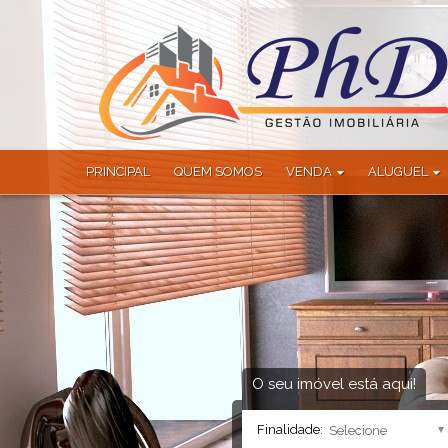
PRINCIPAL
QUEM SOMOS
VENDA
ALUGUEL
Apartamento (123)
Apartamento (
Apartamento Alto Padrão (6
Casa (1)
Apartamento Duplex (2)
Casa Comercial
Apartamento Garden (1)
Casa em Condo
Área (14)
Galpão (1)
Casa (102)
Sítio (1)
Casa Alto Padrão (27)
Casa Comercial (3)
O seu imóvel está aqui!
Casa em Condomínio (100)
Finalidade:
Chácara (22)