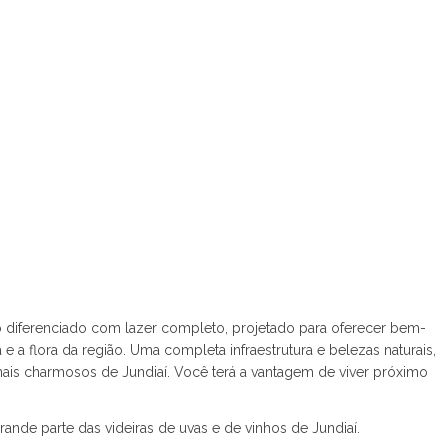
Helvétia Park (1)
Helvétia Park III (1)
Horizonte Azul (2)
Horizontes Serra do Japi (2)
Hub Cambuí (1)
Ibi Aram II (3)
Ilhas Gregas (1)
Ipês da Malota (1)
Iris (1)
Jardim Atenas (1)
Jardim Conquista (1)
Jardim Figueira (1)
Jardim Indaiatuba Golf (1)
diferenciado com lazer completo, projetado para oferecer bem-
Jardim Park Real (2)
e a flora da região. Uma completa infraestrutura e belezas naturais,
Jardim Theodora (1)
mais charmosos de Jundiaí. Você terá a vantagem de viver próximo
Jardim Toscana (1)
Jardins Di Roma (1)
ande parte das videiras de uvas e de vinhos de Jundiaí.
Kaza Colonia (1)