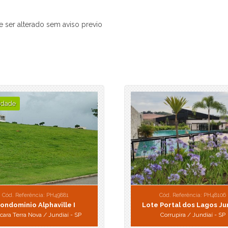
Laguna Indaiatuba (1)
Le Parc Residence (2)
e ser alterado sem aviso previo
Liberal Century (1)
Life Residencial Engordadouro (3)
Lindenberg Jundiaí (2)
London Park (1)
Loteamento Santa Esmeralda (1)
Maison Classic (1)
idade
Maison D'or (1)
Manai Residence (1)
Manawa Residencial (1)
Mirante dos Ipes (1)
Morada dos Deuses (1)
Myriad (1)
New Garden (1)
Cód. Referência: PH49881
Cód. Referência: PH48106
Parque dos Manacás (1)
ondominio Alphaville I
Lote Portal dos Lagos Ju
Parque Nova Cidade (1)
cara Terra Nova / Jundiaí - SP
Corrupira / Jundiaí - SP
Petit Village (1)