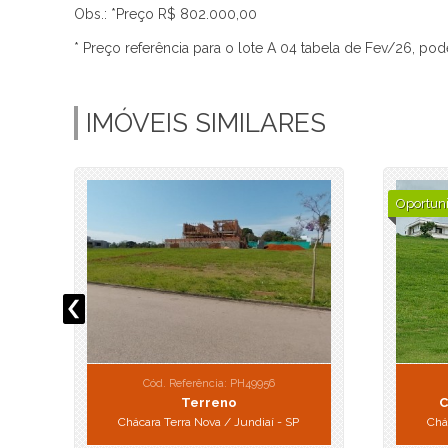
Obs.: *Preço R$ 802.000,00
* Preço referência para o lote A 04 tabela de Fev/26, pod
IMÓVEIS SIMILARES
Oportun
Cód. Referência: PH49956
Terreno
C
Chácara Terra Nova / Jundiaí - SP
Chá