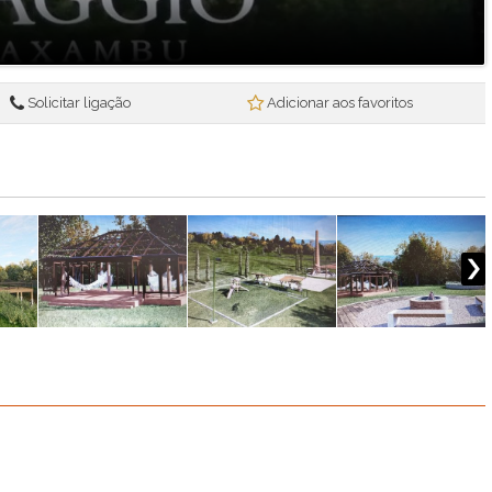
Centro Empresarial Sorocaba (1)
Chácara Malota (2)
Champs Prives (1)
Champs PrivÉs - Campo Limpo Paulista (1)
Solicitar ligação
Adicionar aos favoritos
Colina dos Cristais (1)
Colinas de Inhandjara (1)
Condomínio Evidências (1)
Condominio Gran Reserve (1)
Condominio Jardim Santa Rosa (1)
Condomínio Jardim Vila Paradiso (1)
Condominio Mantova (1)
Condomínio Morada do Horto (1)
Condominio Naturale (2)
Condomínio Odeon (1)
Condomínio Portal Japy Golf Clube (1)
Condomínio Villagio Azzure (1)
Condomínio Villagio Paradiso (1)
Condomínio Villagio Siena (1)