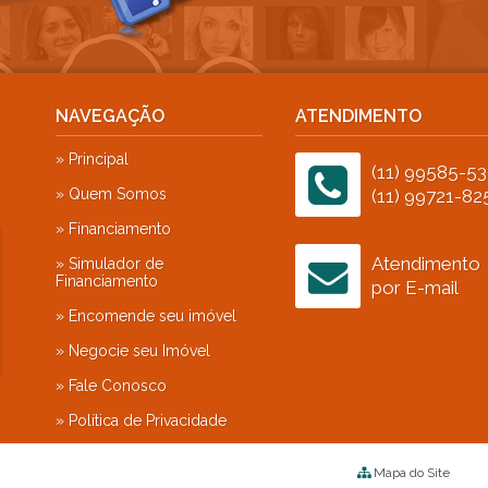
Reserva da Mata (4)
Reserva da Serra (1)
Reserva de São Carlos (1)
Reserva do Japi (2)
NAVEGAÇÃO
ATENDIMENTO
Reserva dos Jatobás Louveira (1)
» Principal
Reserva dos Lagos Jundiaí (1)
(11) 99585-5
Reserva dos Vinhedos - Louveira (1)
» Quem Somos
(11) 99721-82
Reserva Ermida Jundiaí (3)
» Financiamento
Reserva Itanhangá (1)
Atendimento
» Simulador de
Reserva Jatobás (2)
Financiamento
por E-mail
Reserva Luiza Tomaselli (1)
» Encomende seu imóvel
Reserva Mrajoara (1)
Reserva Santa Mônica (5)
» Negocie seu Imóvel
Reserva São Carlos (1)
» Fale Conosco
Reserva Village Prado (1)
» Política de Privacidade
Reservatto (1)
Residencial Anchieta (1)
Mapa do Site
Residencial Campos Elísios (3)