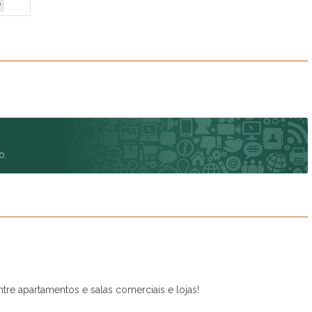
o
Di Florenza Residencial Terra da Uva (1)
Dona Adélia (1)
Ecologie Residencial Itatiba (1)
Edifício Itápolis - Solemar (1)
Edificio Palazzo Varzea (1)
Edifício Villa Lobos (1)
Edifíco D'italia (1)
Epic JundiaÍ (1)
Espaço Conceição (1)
o.
Fazenda Campo Verde (1)
Fazenda Serrazul I (2)
Fazenda Serrazul II (5)
Flex Jundiaí I (2)
Gran Ville Santo Angelo (1)
Gran VIlle São Venâncio (8)
Grand Garden Residence (1)
Hanbury Park (1)
e apartamentos e salas comerciais e lojas!
Haras Pindorama (1)