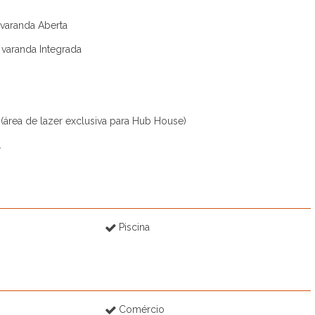
Helvétia Park (1)
 varanda Aberta
Helvétia Park III (1)
Horizonte Azul (2)
 varanda Integrada
Horizontes Serra do Japi (2)
Hub Cambuí (1)
Ibi Aram II (3)
Ilhas Gregas (1)
 (área de lazer exclusiva para Hub House)
Ipês da Malota (1)
.
Iris (1)
Jardim Atenas (1)
Jardim Conquista (1)
Jardim Figueira (1)
Jardim Indaiatuba Golf (1)
Piscina
Jardim Park Real (2)
Jardim Theodora (1)
Jardim Toscana (1)
Jardins Di Roma (1)
Kaza Colonia (1)
Comércio