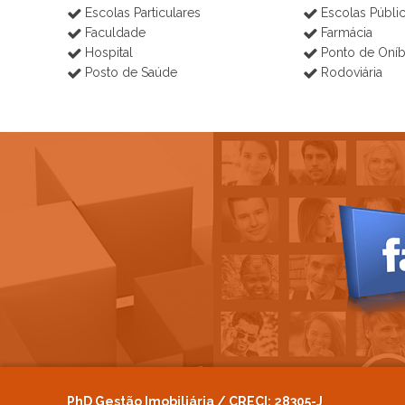
Escolas Particulares
Escolas Públi
Faculdade
Farmácia
Hospital
Ponto de Oní
Posto de Saúde
Rodoviária
PhD Gestão Imobiliária / CRECI: 28305-J