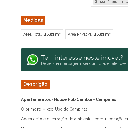
Simular Financiment
Medidas
Área Total:
46,53 m²
Área Privativa:
46,53 m²
Tem interesse neste imóvel?
Deixe sua mensagem, será um prazer atendê-l
Descrição
Apartamentos - House Hub Cambuí - Campinas
O primeiro Mixed-Use de Campinas.
Adequação e otimização de ambientes com integração entr