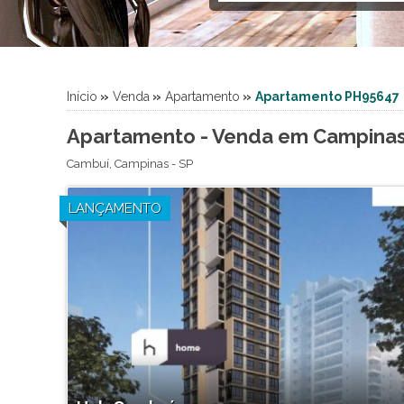
Empreendimento - Apartame
Galpão (2)
Imóvel Comercial (2)
Industrial (2)
Início
»
Venda
»
Apartamento
»
Apartamento PH95647
Lote (5)
Sala Comercial (5)
Apartamento - Venda em Campinas
Salão (1)
Cambuí
,
Campinas
-
SP
Sítio (5)
Sobrado (1)
LANÇAMENTO
Terreno (49)
Terreno em Condomínio (10