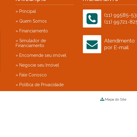
Portal da Colina (3)
» Principal
Portal do Paraíso I (2)
(11) 99585-5
» Quem Somos
Portal do Paraíso II (2)
(11) 99721-82
Portal dos Imigrantes (1)
» Financiamento
Portal dos Lagos (1)
Atendimento
» Simulador de
Practice Club House (1)
Financiamento
por E-mail
Quartier Les Residence (1)
» Encomende seu imóvel
Quinta das Laranjeiras (1)
» Negocie seu Imóvel
Quinta das Paineiras (1)
Quinta do Lago (1)
» Fale Conosco
Quinta do Pinhal (1)
» Política de Privacidade
Quintas da Terracota (1)
Quintas do Lago (1)
Mapa do Site
Real Park (1)
Real Ville (1)
Reserva Alpha Galleria (1)
Reserva Castanheiras (2)
Reserva Colonial (2)