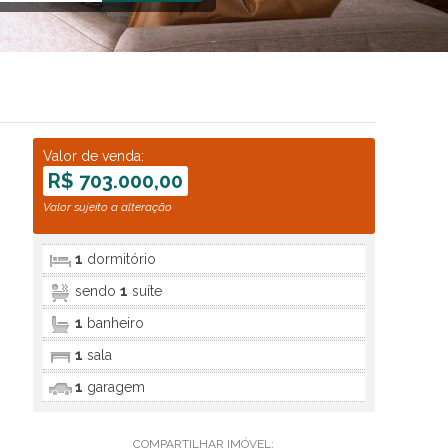
Valor de venda:
R$ 703.000,00
Valor sujeito a alteração
1
dormitório
sendo
1
suíte
1
banheiro
1
sala
1
garagem
COMPARTILHAR IMÓVEL: