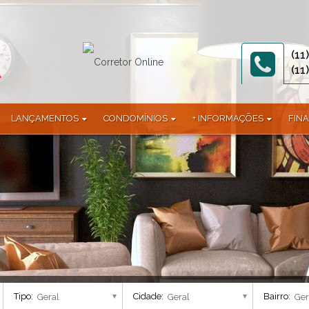
(11
(11
LANÇAMENTOS
CONDOMÍNIOS
+ INFORMAÇÕES
FIN
1)
Terreno (2)
Abitare Eco Clube (1)
Documentos
)
Terreno em Condomínio (3)
Allegro (1)
 (1)
Alphaville Jundiaí (9)
mínio (1)
Alta Vista Acqua (1)
Alto Di Felicitá (2)
Altos da Avenida (2)
Altos da Samuel Martins (1)
America Central (1)
Applausi Villaggio (1)
Tipo:
Cidade:
Bairro:
Araguaia (1)