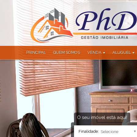
PRINCIPAL
QUEM SOMOS
VENDA
ALUGUEL
Apartamento (123)
Apartamento (
Apartamento Alto Padrão (6
Casa (1)
Apartamento Duplex (2)
Casa Comercial
Apartamento Garden (1)
Casa em Condo
Área (14)
Galpão (1)
Casa (103)
Sítio (1)
Casa Alto Padrão (27)
Casa Comercial (3)
O seu imóvel está aqui!
Casa em Condomínio (100)
Finalidade:
Chácara (22)