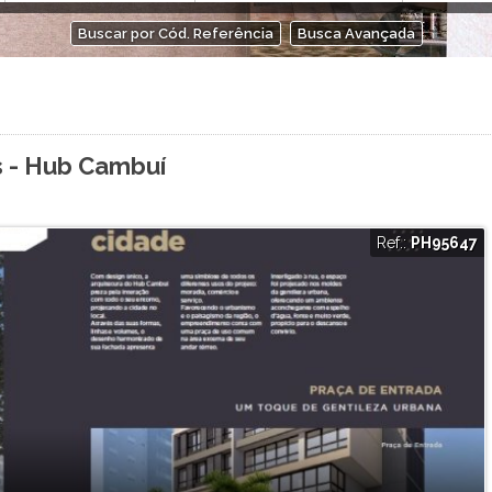
ntos (1)
Arts Itatiba (1)
Buscar por Cód. Referência
Busca Avançada
Atmosphera Natural Living (2)
Authoria (1)
Avelã Vila Residencial (1)
Bosque das Sapucaias (1)
Bosque do Horto (6)
 - Hub Cambuí
Bosque dos Jatobás (1)
Botaniq Condominium Club (1)
Bothanica Jarinu (8)
Ref.:
PH95647
Brisas da Mata (3)
4)
Brisas Jundiaí (4)
Buona Vitta (1)
Cafezal 6 (1)
Cafezal Iv (1)
Campos de Santo Antonio II (1)
Campos Eliseos Residence (3)
Canto da Natureza (1)
Centro Comercial Vitória 2 (1)