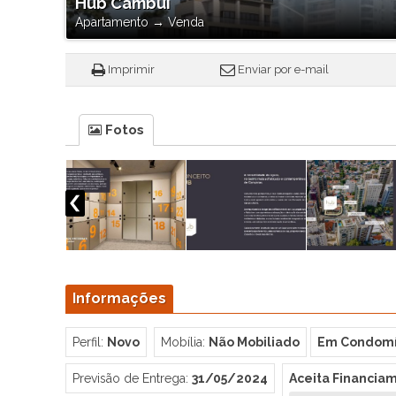
Hub Cambuí
Apartamento
→
Venda
Imprimir
Enviar por e-mail
Fotos
Informações
Perfil:
Novo
Mobília:
Não Mobiliado
Em Condomí
Previsão de Entrega:
31/05/2024
Aceita Financia