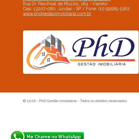
Rua Dr. Paschoal de Múzzio, 164 - Vianelo
Cep:
13207-080
,
Jundiaí
-
SP
/ Fone:
(11) 99585-5362
www.phdgestaoimobiliaria.com.br
© 2026 -
PhD Gestão Imobiliária
- Todos os direitos reservados
Me Chame no WhatsApp